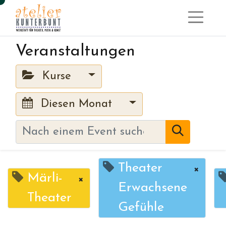
Veranstaltungen
Kurse
Diesen Monat
Theater
×
Märli-
×
Erwachsene
Theater
Gefühle