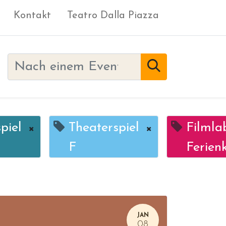
Kontakt
Teatro Dalla Piazza
piel
×
Theaterspiel
×
Filmla
F
Ferien
JAN
08