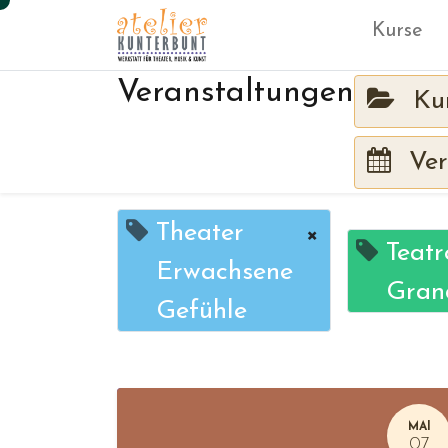
Kurse
Veranstaltungen
Ku
Ver
Theater
×
Teatr
Erwachsene
Gran
Gefühle
MAI
07