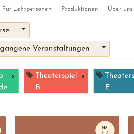
Für Lehrpersonen
Produktionen
Über uns
rse
gangene Veranstaltungen
o
×
Theaterspiel
×
Theaters
de
B
E
MAI
07