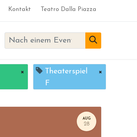
Kontakt
Teatro Dalla Piazza
×
Theaterspiel
×
F
AUG
28