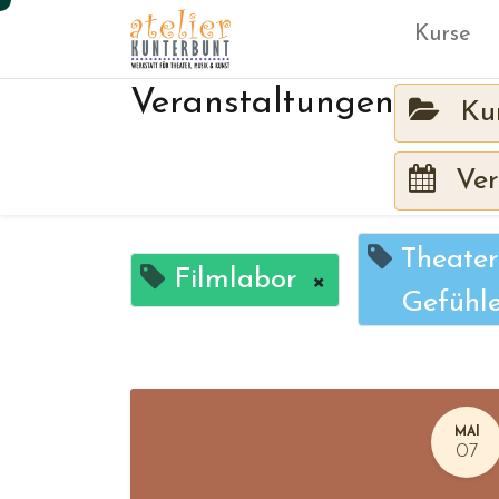
Kurse
Veranstaltungen
Ku
Ver
Theate
Filmlabor
×
Gefühl
MAI
07