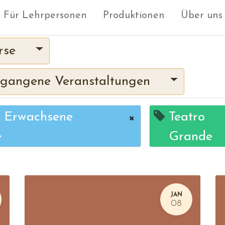
Für Lehrpersonen
Produktionen
Über uns
rse
gangene Veranstaltungen
r Erwachsene
×
Teatro
e
Grande
JAN
08