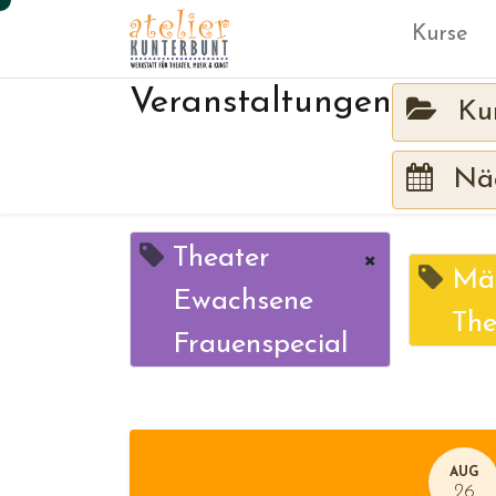
Kurse
Veranstaltungen
Ku
Näc
Theater
×
Mär
Ewachsene
The
Frauenspecial
AUG
26