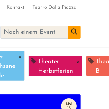
Kontakt
Teatro Dalla Piazza
er
×
Theater
×
Thea
hsene
Herbstferien
B
le
MAI
13