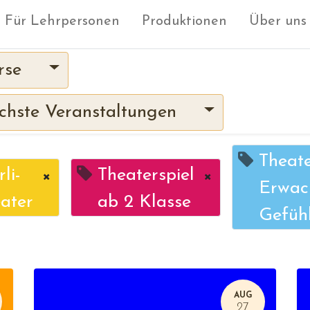
Für Lehrpersonen
Produktionen
Über uns
rse
hste Veranstaltungen
Theat
li-
×
Theaterspiel
×
Erwac
ater
ab 2 Klasse
Gefüh
AUG
27