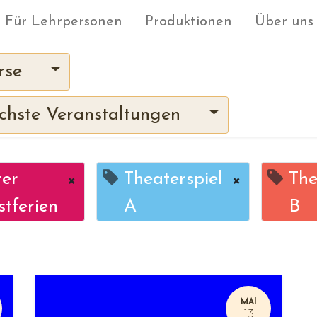
Für Lehrpersonen
Produktionen
Über uns
rse
hste Veranstaltungen
ter
×
Theaterspiel
×
The
tferien
A
B
MAI
13