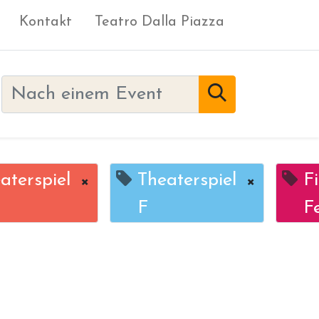
Kontakt
Teatro Dalla Piazza
aterspiel
×
Theaterspiel
×
F
F
F