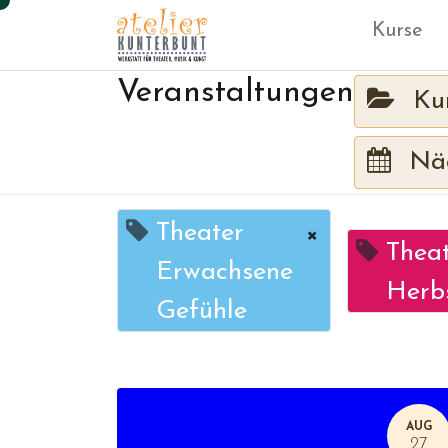
Kurse
Veranstaltungen
Ku
Näc
Theater
×
Thea
Erwachsene
Herbs
Gefühle
AUG
27