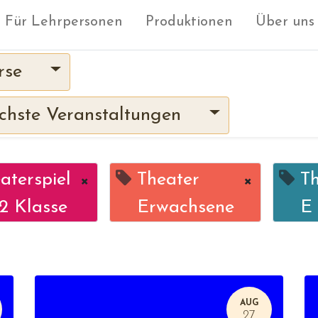
Für Lehrpersonen
Produktionen
Über uns
rse
hste Veranstaltungen
aterspiel
×
Theater
×
Th
2 Klasse
Erwachsene
E
AUG
27