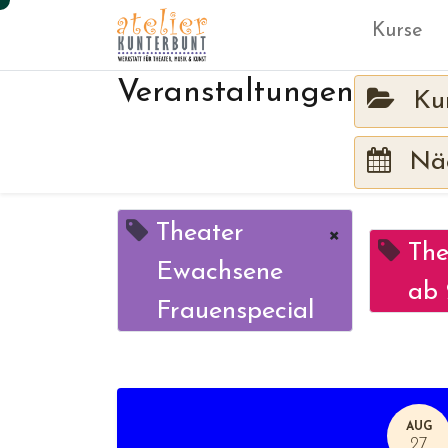
Kurse
Veranstaltungen
Ku
Näc
Theater
×
The
Ewachsene
ab 
Frauenspecial
AUG
27