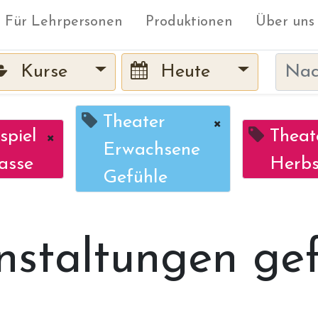
Für Lehrpersonen
Produktionen
Über uns
Kurse
Heute
Theater
×
spiel
×
Theat
Erwachsene
asse
Herbs
Gefühle
nstaltungen ge