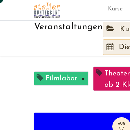
Kurse
Veranstaltungen
Ku
Die
Theater
Filmlabor
×
ab 2 Kl
AUG
27