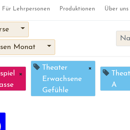
Für Lehrpersonen
Produktionen
Über uns
rse
sen Monat
Theater
×
spiel
×
Theat
Erwachsene
asse
A
Gefühle