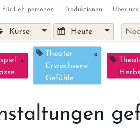
Für Lehrpersonen
Produktionen
Über uns
Kurse
Heute
Theater
×
spiel
×
Theat
Erwachsene
asse
Herbs
Gefühle
nstaltungen ge