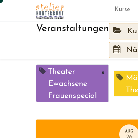
Kurse
Veranstaltungen
Ku
Näc
Theater
×
Mär
Ewachsene
The
Frauenspecial
AUG
26