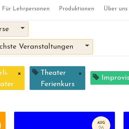
Für Lehrpersonen
Produktionen
Über uns
rse
hste Veranstaltungen
li-
×
Theater
×
Improvis
ater
Ferienkurs
AUG
26