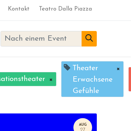
Kontakt
Teatro Dalla Piazza
Theater
×
ationstheater
×
Erwachsene
Gefühle
AUG
27