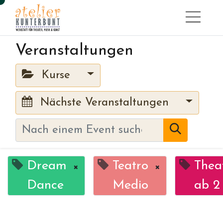
Veranstaltungen
Kurse
Nächste Veranstaltungen
Dream
Teatro
Thea
×
×
Dance
Medio
ab 2