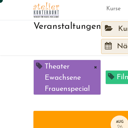
Kurse
Veranstaltungen
Ku
Näc
Theater
×
Fil
Ewachsene
Frauenspecial
AUG
26