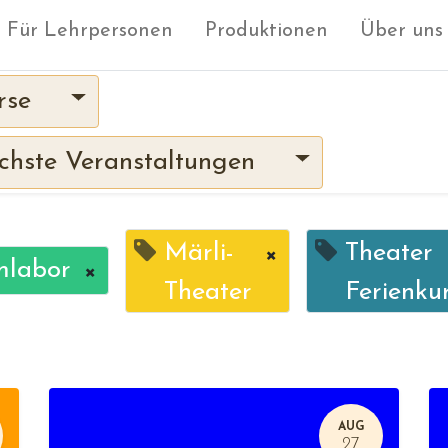
Für Lehrpersonen
Produktionen
Über uns
rse
hste Veranstaltungen
Märli-
×
Theater
mlabor
×
Theater
Ferienku
AUG
27