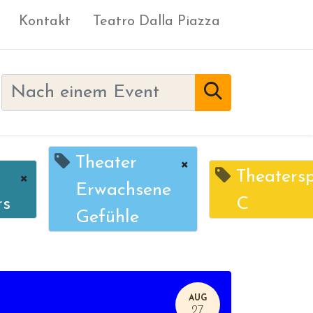
Kontakt
Teatro Dalla Piazza
Theater
×
×
Theatersp
Erwachsene
rs
C
Gefühle
AUG
27