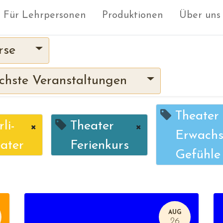
Für Lehrpersonen
Produktionen
Über uns
rse
hste Veranstaltungen
Theater
li-
×
Theater
×
Erwachs
ater
Ferienkurs
Gefühle
AUG
26