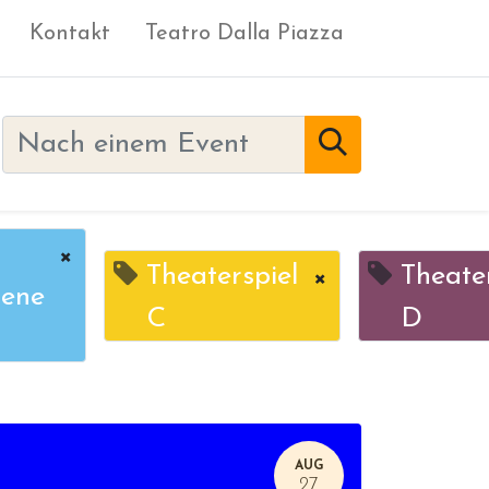
Kontakt
Teatro Dalla Piazza
×
Theaterspiel
×
Theate
ene
C
D
AUG
27