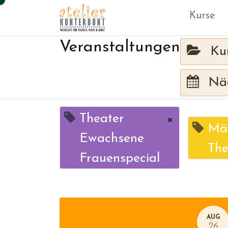
Kurse
Veranstaltungen
Ku
Näc
Theater
×
Mär
Ewachsene
The
Frauenspecial
AUG
26