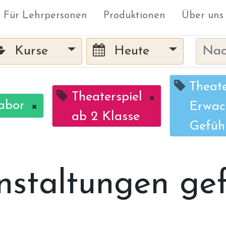
Für Lehrpersonen
Produktionen
Über uns
Kurse
Heute
Theat
Theaterspiel
×
abor
×
Erwac
ab 2 Klasse
Gefüh
nstaltungen ge