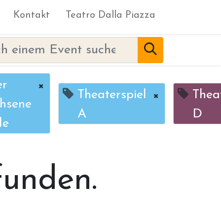
Kontakt
Teatro Dalla Piazza
er
×
Theaterspiel
×
Thea
hsene
A
D
le
funden.