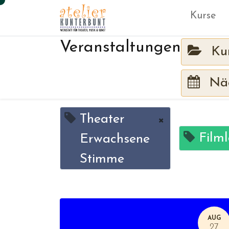
Kurse
Veranstaltungen
Ku
Näc
Theater
×
Film
Erwachsene
Stimme
AUG
27