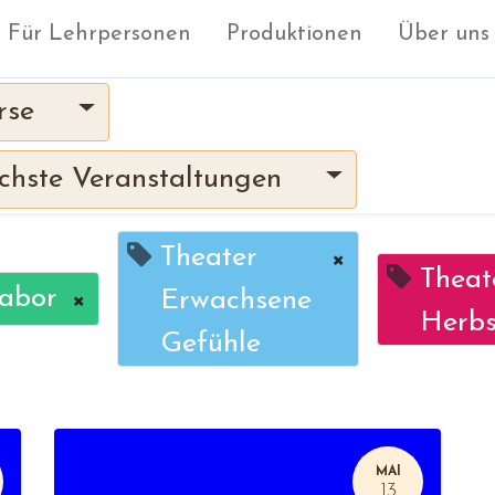
Für Lehrpersonen
Produktionen
Über uns
rse
hste Veranstaltungen
Theater
×
Theat
labor
×
Erwachsene
Herbs
Gefühle
MAI
13