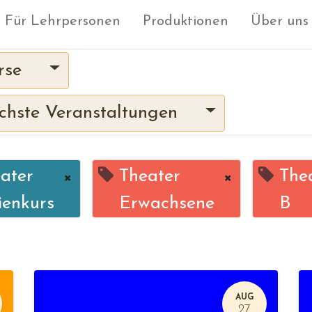
Für Lehrpersonen
Produktionen
Über uns
rse
hste Veranstaltungen
ater
×
Theater
×
Thea
ienkurs
Erwachsene
B
AUG
27