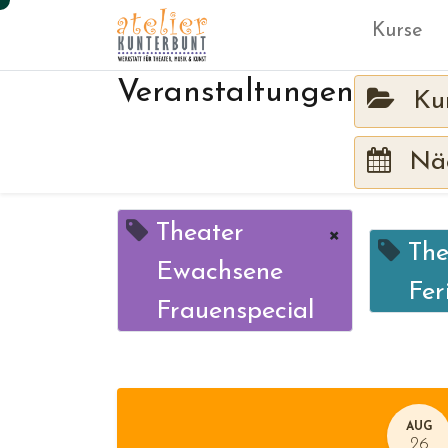
Kurse
Veranstaltungen
Ku
Näc
Theater
×
The
Ewachsene
Fer
Frauenspecial
AUG
26