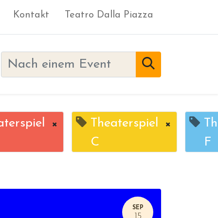
Kontakt
Teatro Dalla Piazza
terspiel
×
Theaterspiel
×
Th
C
F
SEP
15