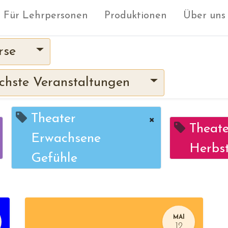
Für Lehrpersonen
Produktionen
Über uns
rse
hste Veranstaltungen
Theater
×
Theate
Erwachsene
Herbst
Gefühle
MAI
12