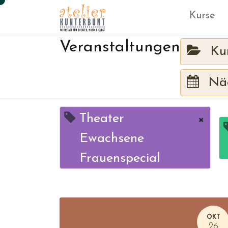
Kurse
Veranstaltungen
Ku
Näc
Theater
×
Ewachsene
Frauenspecial
OKT
26