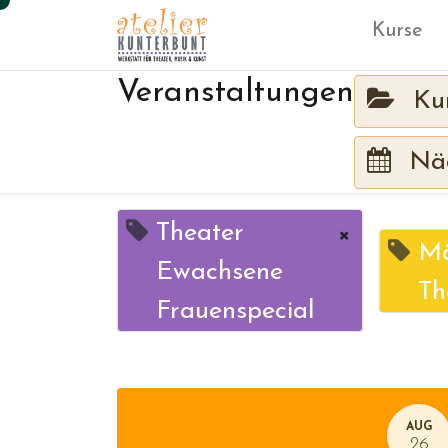
Kurse
Veranstaltungen
Ku
Näc
Theater
×
Mä
Ewachsene
Th
Frauenspecial
AUG
26