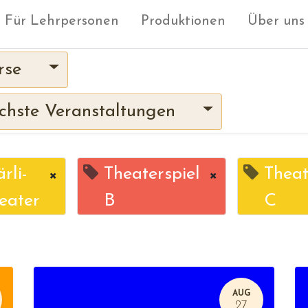
Für Lehrpersonen
Produktionen
Über uns
rse
hste Veranstaltungen
rli-
×
Theaterspiel
×
Theat
eater
B
C
AUG
27