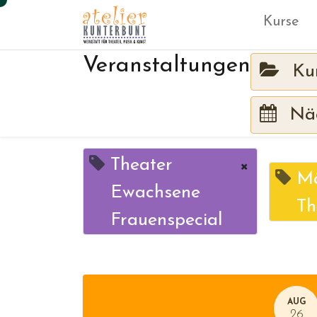
Kurse
Veranstaltungen
Ku
Näc
Theater
×
Mä
Ewachsene
Th
Frauenspecial
AUG
26