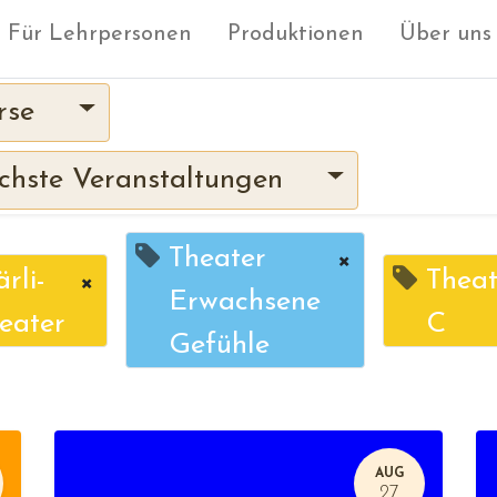
Für Lehrpersonen
Produktionen
Über uns
rse
hste Veranstaltungen
Theater
×
rli-
×
Theat
Erwachsene
eater
C
Gefühle
AUG
27