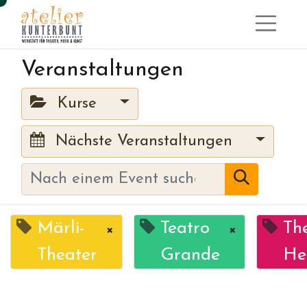
Veranstaltungen
Kurse
Nächste Veranstaltungen
Märli-
Teatro
Th
×
×
Theater
Grande
He