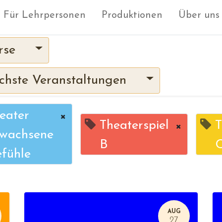
Für Lehrpersonen
Produktionen
Über uns
rse
hste Veranstaltungen
eater
×
Theaterspiel
×
T
wachsene
B
fühle
AUG
27