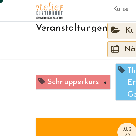
Kurse
Veranstaltungen
Ku
Näc
Th
Schnupperkurs
×
Er
Ge
AUG
26