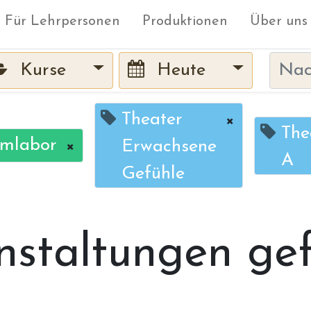
Für Lehrpersonen
Produktionen
Über uns
Kurse
Heute
Theater
×
The
lmlabor
×
Erwachsene
A
Gefühle
nstaltungen ge