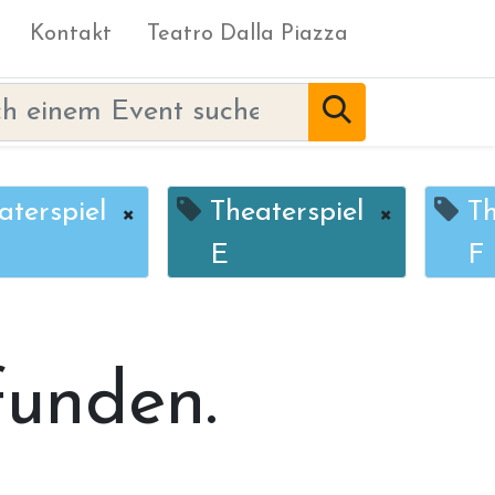
Kontakt
Teatro Dalla Piazza
aterspiel
×
Theaterspiel
×
Th
E
F
funden.