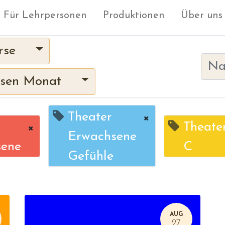
Für Lehrpersonen
Produktionen
Über uns
rse
sen Monat
Theater
×
×
Theater
Erwachsene
sene
C
Gefühle
AUG
27