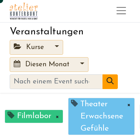
Veranstaltungen
Kurse
Diesen Monat
Theater
×
Filmlabor
Erwachsene
×
Gefühle