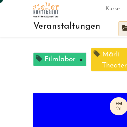
Kurse
Veranstaltungen
Märli-
Filmlabor
×
Theater
MAI
26