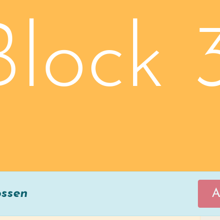
Block 
ossen
A