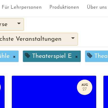
Für Lehrpersonen
Produktionen
Über uns
rse
hste Veranstaltungen
ühle
×
Theaterspiel E
×
Thea
AUG
27