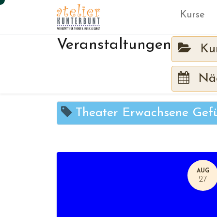
Kurse
Veranstaltungen
Ku
Näc
Theater Erwachsene Gef
AUG
27